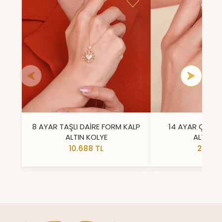
8 AYAR TAŞLI DAİRE FORM KALP
14 AYAR ÇİFT 
ALTIN KOLYE
ALTIN Y
10.688 TL
23.296