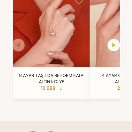
8 AYAR TAŞLI DAİRE FORM KALP
14 AYAR ÇİFT 
ALTIN KOLYE
ALTIN Y
10.688 TL
23.296