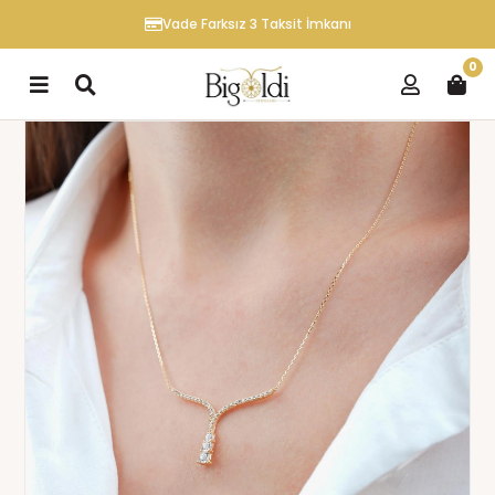
Vade Farksız 3 Taksit İmkanı
0