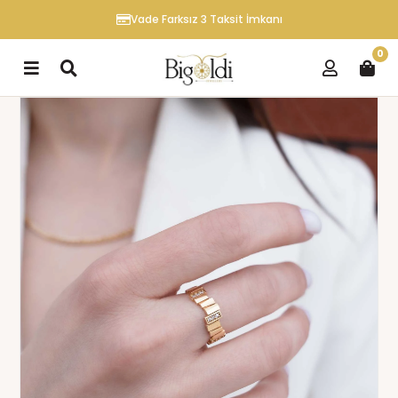
Vade Farksız 3 Taksit İmkanı
0