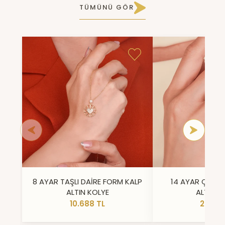
TÜMÜNÜ GÖR
8 AYAR TAŞLI DAİRE FORM KALP
14 AYAR ÇİFT 
ALTIN KOLYE
ALTIN Y
10.688 TL
23.296