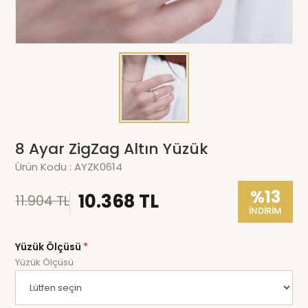
8 Ayar ZigZag Altın Yüzük
Ürün Kodu :
AYZK0614
%13
10.368 TL
11.904 TL
İNDİRİM
Yüzük Ölçüsü
*
Yüzük Ölçüsü