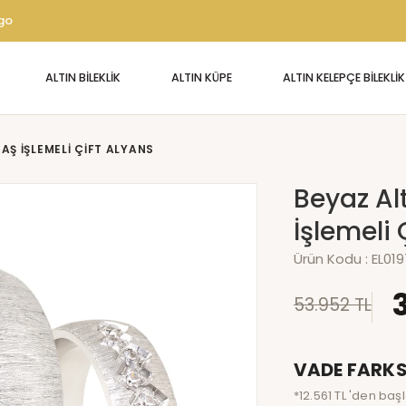
rgo
ALTIN BİLEKLİK
ALTIN KÜPE
ALTIN KELEPÇE BİLEKLİK
Ş İŞLEMELI ÇIFT ALYANS
Beyaz Al
İşlemeli 
Ürün Kodu :
EL01
53.952 TL
VADE FARKS
*12.561 TL 'den baş