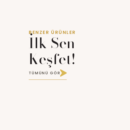
BENZER ÜRÜNLER
İlk Sen
Keşfet!
TÜMÜNÜ GÖR