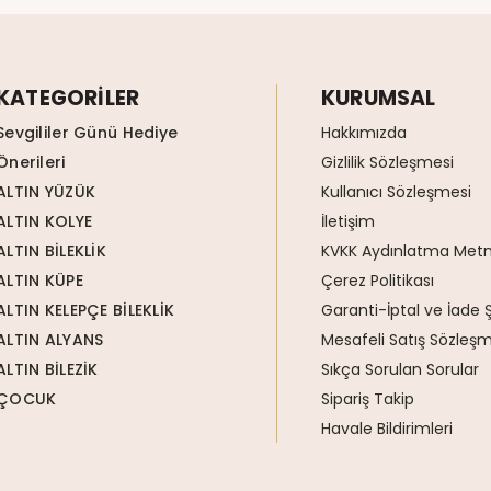
KATEGORİLER
KURUMSAL
Sevgililer Günü Hediye
Hakkımızda
Önerileri
Gizlilik Sözleşmesi
ALTIN YÜZÜK
Kullanıcı Sözleşmesi
ALTIN KOLYE
İletişim
ALTIN BİLEKLİK
KVKK Aydınlatma Metn
ALTIN KÜPE
Çerez Politikası
ALTIN KELEPÇE BİLEKLİK
Garanti-İptal ve İade Ş
ALTIN ALYANS
Mesafeli Satış Sözleşm
ALTIN BİLEZİK
Sıkça Sorulan Sorular
ÇOCUK
Sipariş Takip
Havale Bildirimleri