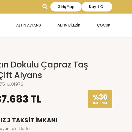
Giriş Yap
Kayıt Ol
ALTIN ALYANS
ALTIN BİLEZİK
ÇOCUK
tın Dokulu Çapraz Taş
Çift Alyans
975-EL01976
37.683 TL
%30
İNDİRİM
IZ 3 TAKSİT İMKANI
layan taksitlerle