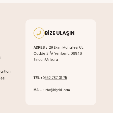
BIZE ULAŞIN
29 Ekim Mahallesi 65.
ADRES :
Cadde 21/A Yenikent, 06946
i
Sincan/Ankara
artları
552 787 01 75
esi
TEL :
0
MAİL :
info@bigoldi.com