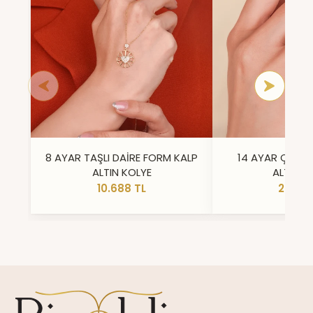
8 AYAR TAŞLI DAİRE FORM KALP
14 AYAR ÇİFT 
ALTIN KOLYE
ALTIN Y
10.688 TL
23.296