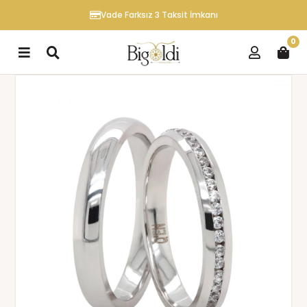
Vade Farksız 3 Taksit İmkanı
0