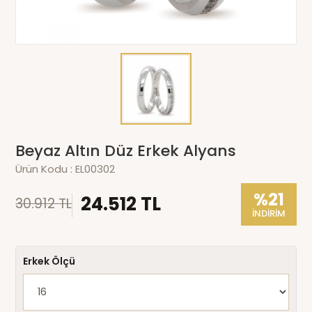
Beyaz Altın Düz Erkek Alyans
Ürün Kodu :
EL00302
%21
24.512 TL
30.912 TL
İNDİRİM
Erkek Ölçü