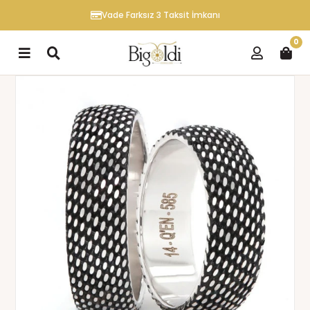
Vade Farksız 3 Taksit İmkanı
0