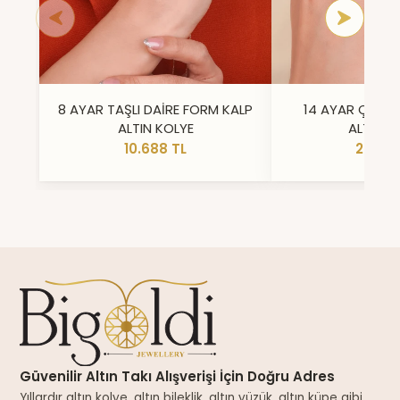
8 AYAR TAŞLI DAİRE FORM KALP
14 AYAR ÇİFT 
ALTIN KOLYE
ALTIN Y
10.688 TL
23.296
Güvenilir Altın Takı Alışverişi İçin Doğru Adres
Yıllardır altın kolye, altın bileklik, altın yüzük, altın küpe gibi