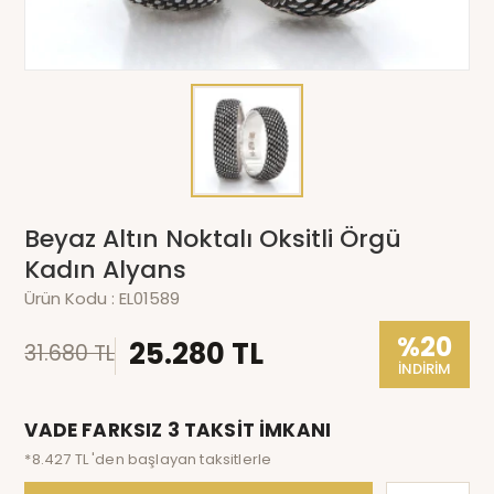
Beyaz Altın Noktalı Oksitli Örgü
Kadın Alyans
Ürün Kodu :
EL01589
%20
25.280 TL
31.680 TL
İNDİRİM
VADE FARKSIZ 3 TAKSİT İMKANI
*8.427 TL 'den başlayan taksitlerle