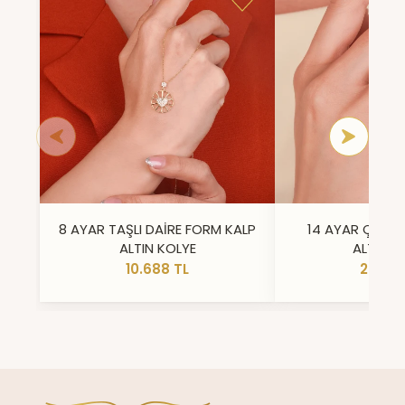
8 AYAR TAŞLI DAİRE FORM KALP
14 AYAR ÇİFT 
ALTIN KOLYE
ALTIN Y
10.688 TL
23.296