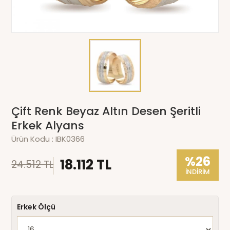
Çift Renk Beyaz Altın Desen Şeritli
Erkek Alyans
Ürün Kodu :
IBK0366
%26
18.112 TL
24.512 TL
İNDİRİM
Erkek Ölçü