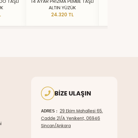
DO TAŞLI
14 AYAR PRİZMA PEMBE TAŞLI
14 AYAR IŞILT
ÜK
ALTIN YÜZÜK
YÜZ
L
24.320 TL
20.73
BIZE ULAŞIN
29 Ekim Mahallesi 65.
ADRES :
Cadde 21/A Yenikent, 06946
i
Sincan/Ankara