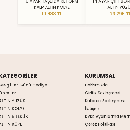
8 AYAR TAŞLI DAİRE FORM
14 AYAR ÇİFT BOR
KALP ALTIN KOLYE
ALTIN YÜZ
10.688 TL
23.296 T
KATEGORİLER
KURUMSAL
Sevgililer Günü Hediye
Hakkımızda
Önerileri
Gizlilik Sözleşmesi
ALTIN YÜZÜK
Kullanıcı Sözleşmesi
ALTIN KOLYE
İletişim
ALTIN BİLEKLİK
KVKK Aydınlatma Metn
ALTIN KÜPE
Çerez Politikası