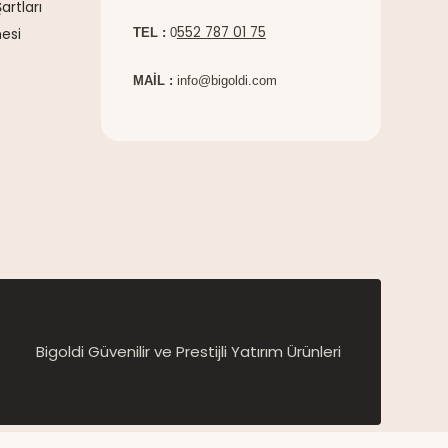
artları
552 787 01 75
esi
TEL :
0
MAİL :
info@bigoldi.com
Bigoldi Güvenilir ve Prestijli Yatırım Ürünleri