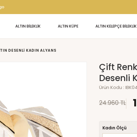
rgo
ALTIN BİLEKLİK
ALTIN KÜPE
ALTIN KELEPÇE BİLEKLİK
LTIN DESENLI KADIN ALYANS
Çift Renk
Desenli 
Ürün Kodu :
IBK0
24.960 TL
Kadın Ölçü