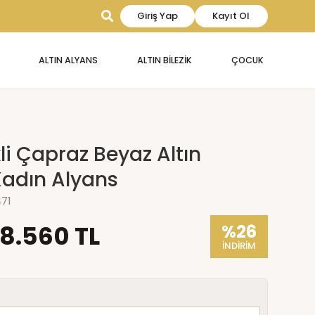
Giriş Yap
Kayıt Ol
ALTIN ALYANS
ALTIN BİLEZİK
ÇOCUK
li Çapraz Beyaz Altın
Kadın Alyans
471
18.560 TL
%26
İNDİRİM