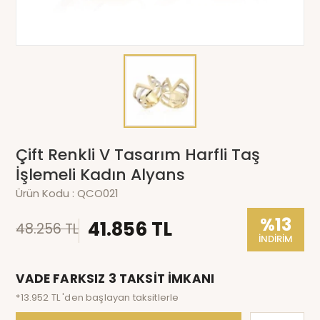
Çift Renkli V Tasarım Harfli Taş
İşlemeli Kadın Alyans
Ürün Kodu :
QCO021
%13
41.856 TL
48.256 TL
İNDİRİM
VADE FARKSIZ 3 TAKSİT İMKANI
*13.952 TL 'den başlayan taksitlerle