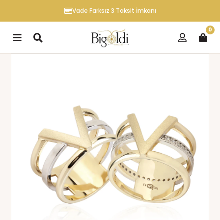
Vade Farksız 3 Taksit İmkanı
0