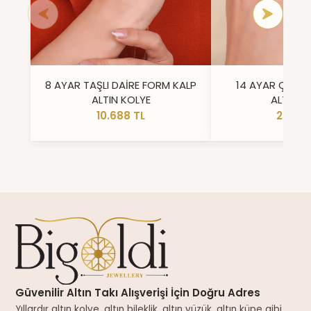
8 AYAR TAŞLI DAİRE FORM KALP
14 AYAR ÇİFT 
ALTIN KOLYE
ALTIN Y
10.688 TL
23.296
Güvenilir Altın Takı Alışverişi İçin Doğru Adres
Yıllardır altın kolye, altın bileklik, altın yüzük, altın küpe gibi