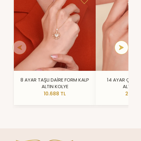
8 AYAR TAŞLI DAİRE FORM KALP
14 AYAR ÇİFT 
ALTIN KOLYE
ALTIN Y
10.688 TL
23.296