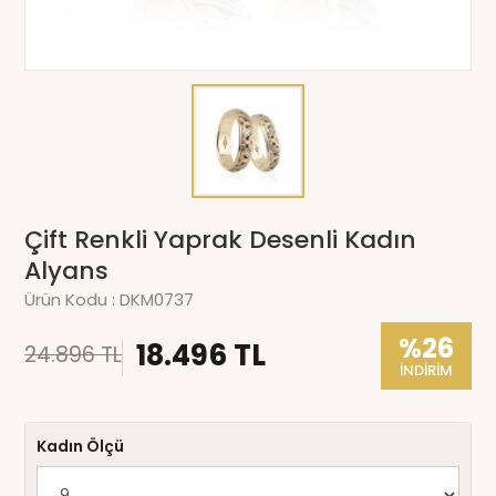
Çift Renkli Yaprak Desenli Kadın
Alyans
Ürün Kodu :
DKM0737
%26
18.496 TL
24.896 TL
İNDİRİM
Kadın Ölçü