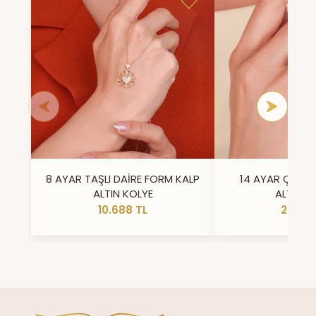
8 AYAR TAŞLI DAİRE FORM KALP
14 AYAR ÇİFT 
ALTIN KOLYE
ALTIN Y
10.688 TL
23.296