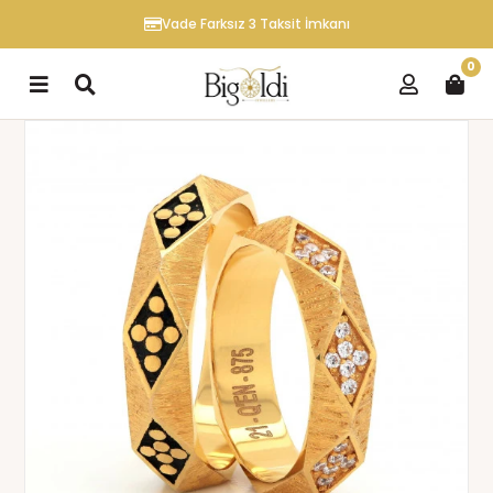
Vade Farksız 3 Taksit İmkanı
0