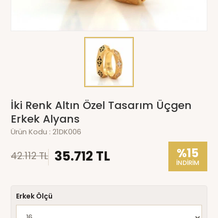
İki Renk Altın Özel Tasarım Üçgen
Erkek Alyans
Ürün Kodu :
21DK006
%15
35.712 TL
42.112 TL
İNDİRİM
Erkek Ölçü