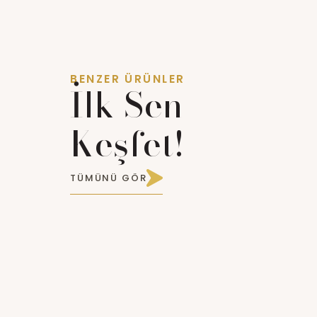
BENZER ÜRÜNLER
İlk Sen
Keşfet!
TÜMÜNÜ GÖR