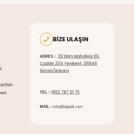
BIZE ULAŞIN
29 Ekim Mahallesi 65.
ADRES :
Cadde 21/A Yenikent, 06946
i
Sincan/Ankara
artları
552 787 01 75
esi
TEL :
0
MAİL :
info@bigoldi.com