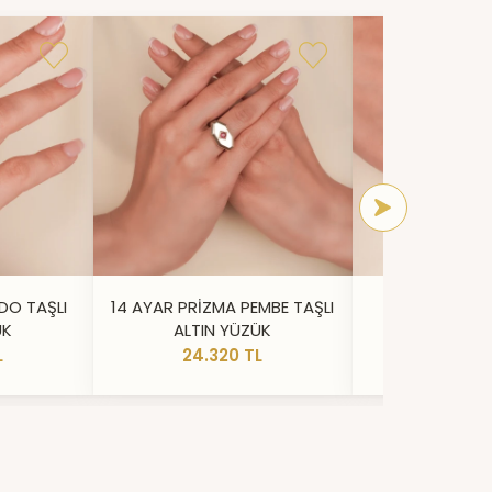
DO TAŞLI
14 AYAR PRİZMA PEMBE TAŞLI
14 AYAR IŞILT
ÜK
ALTIN YÜZÜK
YÜZ
L
24.320 TL
20.73