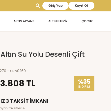
Giriş Yap
Kayıt Ol
ALTIN ALYANS
ALTIN BİLEZİK
ÇOCUK
i Altın Su Yolu Desenli Çift
270 - SRN0269
3.808 TL
%35
İNDİRİM
IZ 3 TAKSİT İMKANI
ayan taksitlerle