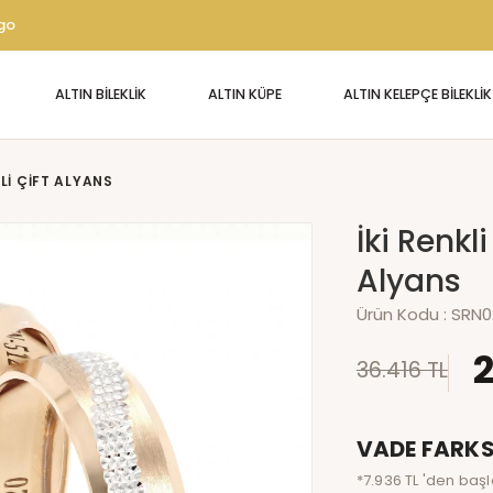
rgo
ALTIN BİLEKLİK
ALTIN KÜPE
ALTIN KELEPÇE BİLEKLİK
NLI ÇIFT ALYANS
İki Renkl
Alyans
Ürün Kodu :
SRN0
2
36.416 TL
VADE FARKS
*7.936 TL 'den başl