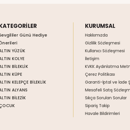
KATEGORİLER
KURUMSAL
Sevgililer Günü Hediye
Hakkımızda
Önerileri
Gizlilik Sözleşmesi
ALTIN YÜZÜK
Kullanıcı Sözleşmesi
ALTIN KOLYE
İletişim
ALTIN BİLEKLİK
KVKK Aydınlatma Metn
ALTIN KÜPE
Çerez Politikası
ALTIN KELEPÇE BİLEKLİK
Garanti-İptal ve İade Ş
ALTIN ALYANS
Mesafeli Satış Sözleşm
ALTIN BİLEZİK
Sıkça Sorulan Sorular
ÇOCUK
Sipariş Takip
Havale Bildirimleri