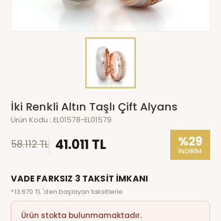
İki Renkli Altın Taşlı Çift Alyans
Ürün Kodu :
EL01578-EL01579
%29
41.011 TL
58.112 TL
İNDİRİM
VADE FARKSIZ 3 TAKSİT İMKANI
*13.670 TL 'den başlayan taksitlerle
Ürün stokta bulunmamaktadır.