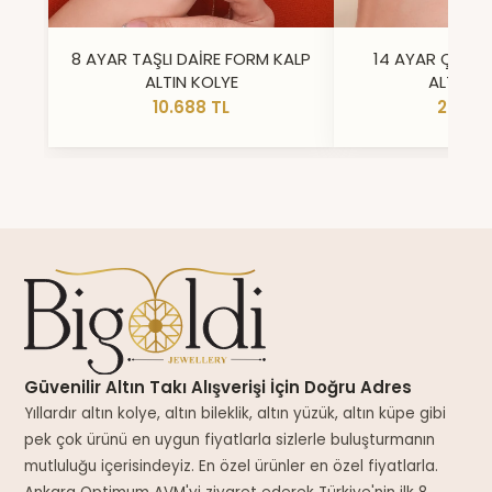
8 AYAR TAŞLI DAİRE FORM KALP
14 AYAR ÇİFT 
ALTIN KOLYE
ALTIN Y
10.688 TL
23.296
Güvenilir Altın Takı Alışverişi İçin Doğru Adres
Yıllardır altın kolye, altın bileklik, altın yüzük, altın küpe gibi
pek çok ürünü en uygun fiyatlarla sizlerle buluşturmanın
mutluluğu içerisindeyiz. En özel ürünler en özel fiyatlarla.