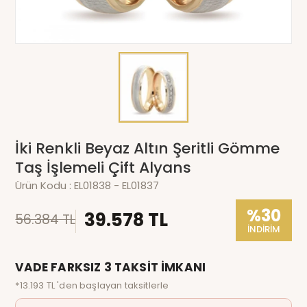
İki Renkli Beyaz Altın Şeritli Gömme
Taş İşlemeli Çift Alyans
Ürün Kodu :
EL01838 - EL01837
%30
39.578 TL
56.384 TL
İNDİRİM
VADE FARKSIZ 3 TAKSİT İMKANI
*13.193 TL 'den başlayan taksitlerle