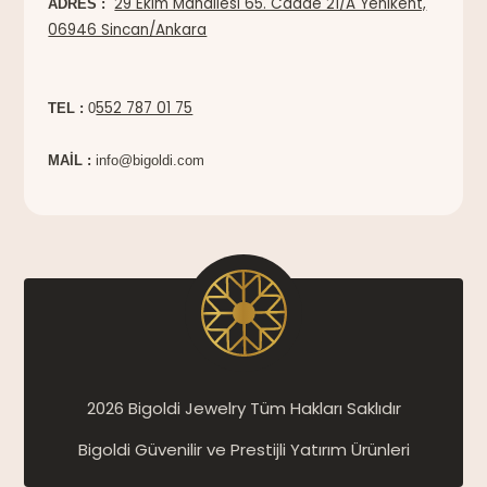
29 Ekim Mahallesi 65. Cadde 21/A Yenikent,
ADRES :
06946 Sincan/Ankara
552 787 01 75
TEL :
0
MAİL :
info@bigoldi.com
2026 Bigoldi Jewelry Tüm Hakları Saklıdır
Bigoldi Güvenilir ve Prestijli Yatırım Ürünleri