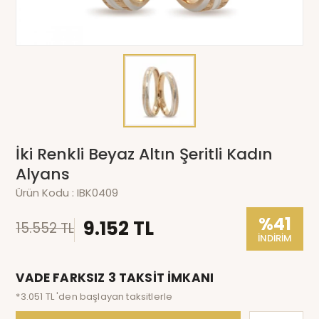
İki Renkli Beyaz Altın Şeritli Kadın
Alyans
Ürün Kodu :
IBK0409
%41
9.152 TL
15.552 TL
İNDİRİM
VADE FARKSIZ 3 TAKSİT İMKANI
*3.051 TL 'den başlayan taksitlerle