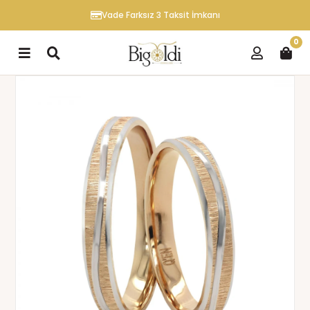
Vade Farksız 3 Taksit İmkanı
0