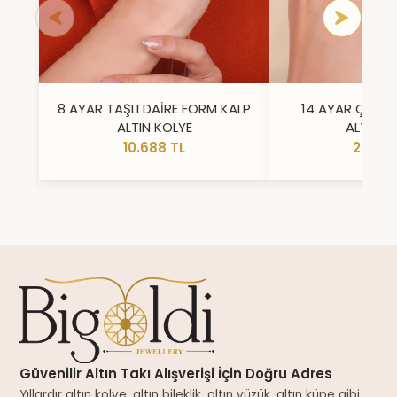
8 AYAR TAŞLI DAİRE FORM KALP
14 AYAR ÇİFT 
ALTIN KOLYE
ALTIN Y
10.688 TL
23.296
Güvenilir Altın Takı Alışverişi İçin Doğru Adres
Yıllardır altın kolye, altın bileklik, altın yüzük, altın küpe gibi