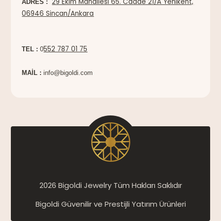
29 Ekim Mahallesi 65. Cadde 21/A Yenikent,
ADRES :
06946 Sincan/Ankara
552 787 01 75
TEL :
0
MAİL :
info@bigoldi.com
2026 Bigoldi Jewelry Tüm Hakları Saklıdır
Bigoldi Güvenilir ve Prestijli Yatırım Ürünleri