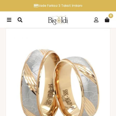
Vade Farksız 3 Taksit İmkanı
0