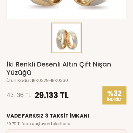
İki Renkli Desenli Altın Çift Nişan
Yüzüğü
Ürün Kodu :
IBK0329-IBK0330
%32
29.133 TL
43.136 TL
İNDİRİM
VADE FARKSIZ 3 TAKSİT İMKANI
*9.711 TL 'den başlayan taksitlerle