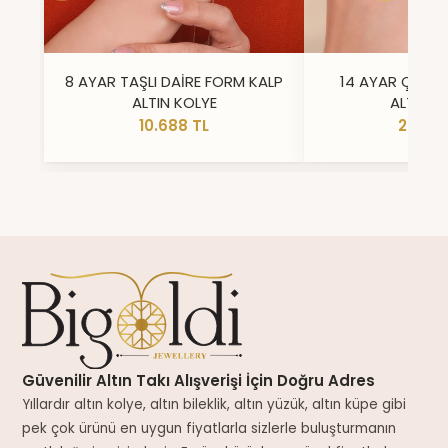
8 AYAR TAŞLI DAİRE FORM KALP
14 AYAR ÇİFT 
ALTIN KOLYE
ALTIN Y
10.688 TL
23.296
Güvenilir Altın Takı Alışverişi İçin Doğru Adres
Yıllardır altın kolye, altın bileklik, altın yüzük, altın küpe gibi
pek çok ürünü en uygun fiyatlarla sizlerle buluşturmanın