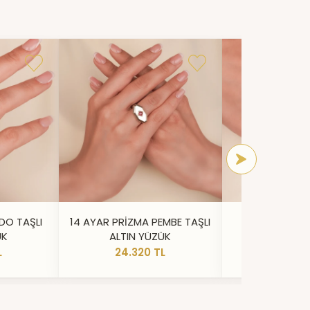
DO TAŞLI
14 AYAR PRİZMA PEMBE TAŞLI
14 AYAR IŞILT
ÜK
ALTIN YÜZÜK
YÜZ
L
24.320 TL
20.73