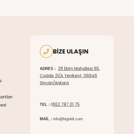
BIZE ULAŞIN
29 Ekim Mahallesi 65.
ADRES :
Cadde 21/A Yenikent, 06946
i
Sincan/Ankara
artları
552 787 01 75
esi
TEL :
0
MAİL :
info@bigoldi.com