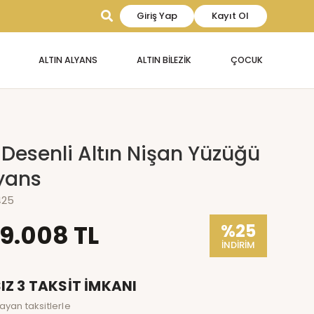
Giriş Yap
Kayıt Ol
ALTIN ALYANS
ALTIN BİLEZİK
ÇOCUK
i Desenli Altın Nişan Yüzüğü
yans
425
19.008 TL
%25
İNDİRİM
IZ 3 TAKSİT İMKANI
ayan taksitlerle