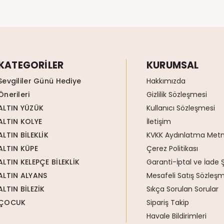
KATEGORİLER
KURUMSAL
Sevgililer Günü Hediye
Hakkımızda
Önerileri
Gizlilik Sözleşmesi
ALTIN YÜZÜK
Kullanıcı Sözleşmesi
ALTIN KOLYE
İletişim
ALTIN BİLEKLİK
KVKK Aydınlatma Metn
ALTIN KÜPE
Çerez Politikası
ALTIN KELEPÇE BİLEKLİK
Garanti-İptal ve İade Ş
ALTIN ALYANS
Mesafeli Satış Sözleşm
ALTIN BİLEZİK
Sıkça Sorulan Sorular
ÇOCUK
Sipariş Takip
Havale Bildirimleri