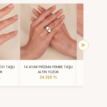
DO TAŞLI
14 AYAR PRİZMA PEMBE TAŞLI
14 AYAR IŞILT
ÜK
ALTIN YÜZÜK
YÜZ
L
24.320 TL
20.73