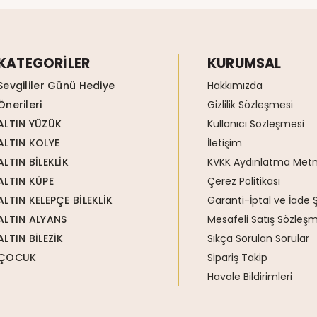
KATEGORİLER
KURUMSAL
Sevgililer Günü Hediye
Hakkımızda
Önerileri
Gizlilik Sözleşmesi
ALTIN YÜZÜK
Kullanıcı Sözleşmesi
ALTIN KOLYE
İletişim
ALTIN BİLEKLİK
KVKK Aydınlatma Metn
ALTIN KÜPE
Çerez Politikası
ALTIN KELEPÇE BİLEKLİK
Garanti-İptal ve İade Ş
ALTIN ALYANS
Mesafeli Satış Sözleşm
ALTIN BİLEZİK
Sıkça Sorulan Sorular
ÇOCUK
Sipariş Takip
Havale Bildirimleri