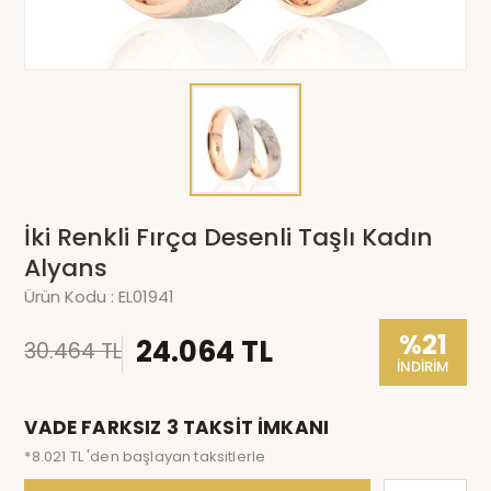
İki Renkli Fırça Desenli Taşlı Kadın
Alyans
Ürün Kodu :
EL01941
%21
24.064 TL
30.464 TL
İNDİRİM
VADE FARKSIZ 3 TAKSİT İMKANI
*8.021 TL 'den başlayan taksitlerle