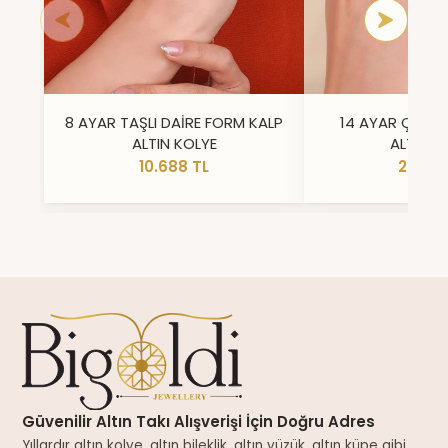
8 AYAR TAŞLI DAİRE FORM KALP
14 AYAR ÇİFT 
ALTIN KOLYE
ALTIN Y
10.688 TL
23.296
Güvenilir Altın Takı Alışverişi İçin Doğru Adres
Yıllardır altın kolye, altın bileklik, altın yüzük, altın küpe gibi