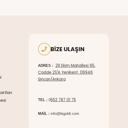
BIZE ULAŞIN
29 Ekim Mahallesi 65.
ADRES :
Cadde 21/A Yenikent, 06946
i
Sincan/Ankara
artları
552 787 01 75
esi
TEL :
0
MAİL :
info@bigoldi.com