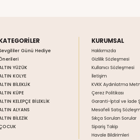
KATEGORİLER
KURUMSAL
Sevgililer Günü Hediye
Hakkımızda
Önerileri
Gizlilik Sözleşmesi
ALTIN YÜZÜK
Kullanıcı Sözleşmesi
ALTIN KOLYE
İletişim
ALTIN BİLEKLİK
KVKK Aydınlatma Metn
ALTIN KÜPE
Çerez Politikası
ALTIN KELEPÇE BİLEKLİK
Garanti-İptal ve İade Ş
ALTIN ALYANS
Mesafeli Satış Sözleşm
ALTIN BİLEZİK
Sıkça Sorulan Sorular
ÇOCUK
Sipariş Takip
Havale Bildirimleri