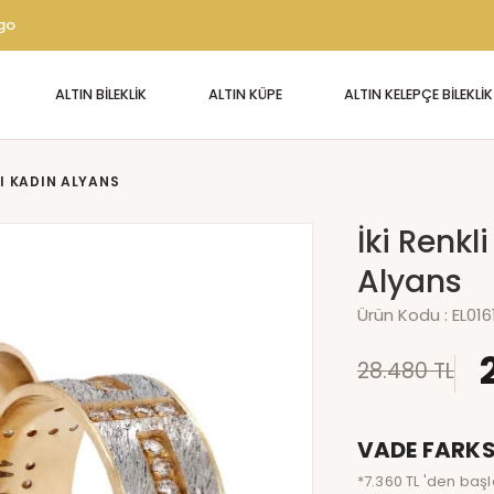
rgo
ALTIN BİLEKLİK
ALTIN KÜPE
ALTIN KELEPÇE BİLEKLİK
LI KADIN ALYANS
İki Renk
Alyans
Ürün Kodu :
EL016
28.480 TL
VADE FARKS
*7.360 TL 'den başl