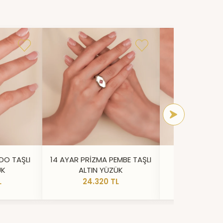
DO TAŞLI
14 AYAR PRİZMA PEMBE TAŞLI
14 AYAR IŞILT
ÜK
ALTIN YÜZÜK
YÜZ
L
24.320 TL
20.73