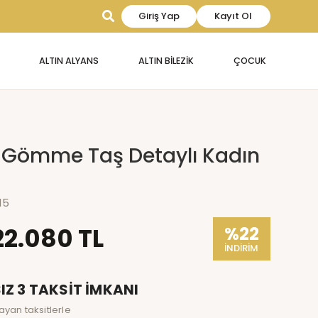
Giriş Yap
Kayıt Ol
ALTIN ALYANS
ALTIN BİLEZİK
ÇOCUK
li Gömme Taş Detaylı Kadın
15
22.080 TL
%22
İNDİRİM
IZ 3 TAKSİT İMKANI
ayan taksitlerle