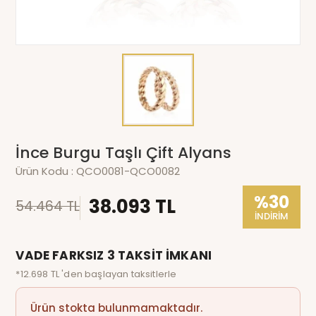
İnce Burgu Taşlı Çift Alyans
Ürün Kodu :
QCO0081-QCO0082
%30
38.093 TL
54.464 TL
İNDİRİM
VADE FARKSIZ 3 TAKSİT İMKANI
*12.698 TL 'den başlayan taksitlerle
Ürün stokta bulunmamaktadır.