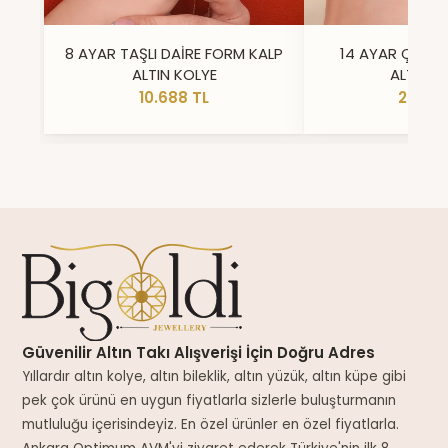
8 AYAR TAŞLI DAİRE FORM KALP
14 AYAR ÇİFT 
ALTIN KOLYE
ALTIN Y
10.688 TL
23.296
Güvenilir Altın Takı Alışverişi İçin Doğru Adres
Yıllardır altın kolye, altın bileklik, altın yüzük, altın küpe gibi
pek çok ürünü en uygun fiyatlarla sizlerle buluşturmanın
mutluluğu içerisindeyiz. En özel ürünler en özel fiyatlarla.