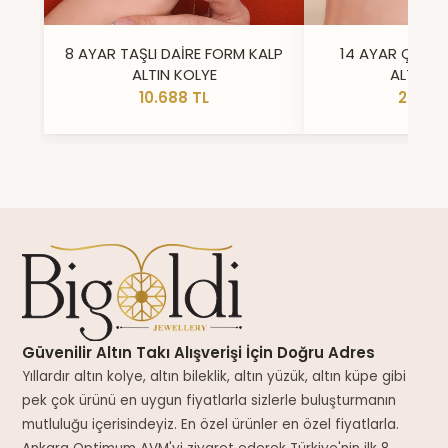
8 AYAR TAŞLI DAİRE FORM KALP
14 AYAR ÇİFT 
ALTIN KOLYE
ALTIN Y
10.688 TL
23.296
Güvenilir Altın Takı Alışverişi İçin Doğru Adres
Yıllardır altın kolye, altın bileklik, altın yüzük, altın küpe gibi
pek çok ürünü en uygun fiyatlarla sizlerle buluşturmanın
mutluluğu içerisindeyiz. En özel ürünler en özel fiyatlarla.