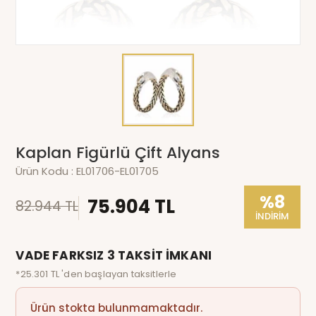
Kaplan Figürlü Çift Alyans
Ürün Kodu :
EL01706-EL01705
%8
75.904 TL
82.944 TL
İNDİRİM
VADE FARKSIZ 3 TAKSİT İMKANI
*25.301 TL 'den başlayan taksitlerle
Ürün stokta bulunmamaktadır.