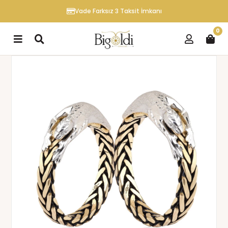
Vade Farksız 3 Taksit İmkanı
0