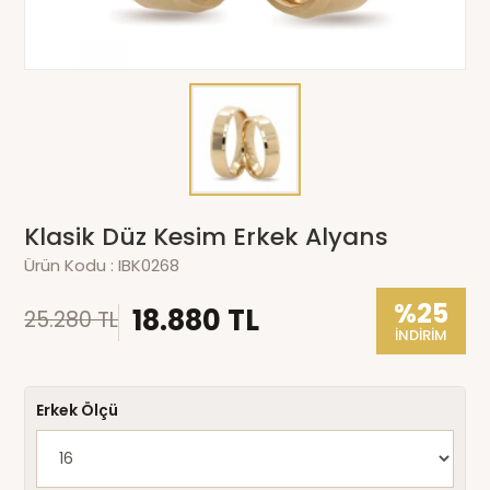
Klasik Düz Kesim Erkek Alyans
Ürün Kodu :
IBK0268
%25
18.880 TL
25.280 TL
İNDİRİM
Erkek Ölçü