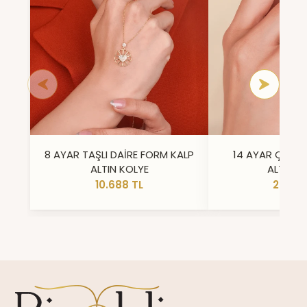
8 AYAR TAŞLI DAİRE FORM KALP
14 AYAR ÇİFT 
ALTIN KOLYE
ALTIN Y
10.688 TL
23.296