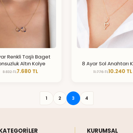
ar Renkli Taşlı Baget
onsuzluk Altın Kolye
8 Ayar Sol Anahtarı 
7.680 TL
10.240 TL
8.832 TL
11.776 TL
1
2
3
4
KATEGORİLER
KURUMSAL