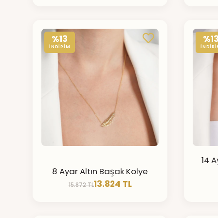
%13
%1
İNDİRİM
İNDİR
14 A
8 Ayar Altın Başak Kolye
13.824 TL
15.872 TL