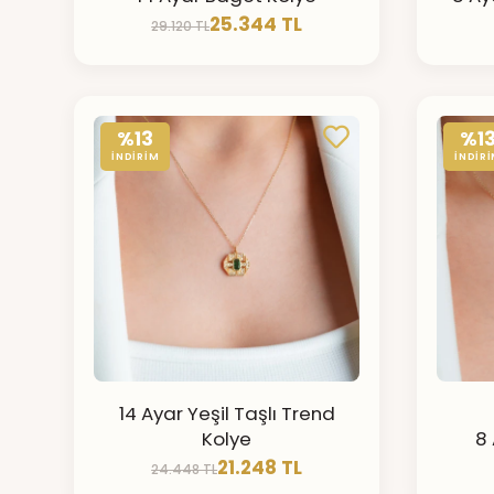
25.344 TL
29.120 TL
%13
%1
İNDİRİM
İNDİR
14 Ayar Yeşil Taşlı Trend
Kolye
8 
21.248 TL
24.448 TL