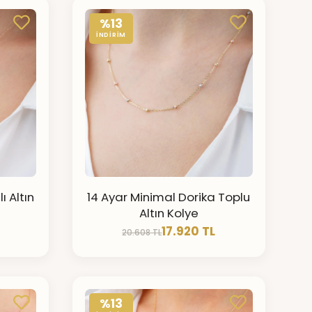
%13
İNDİRİM
ı Altın
14 Ayar Minimal Dorika Toplu
Altın Kolye
17.920 TL
20.608 TL
%13