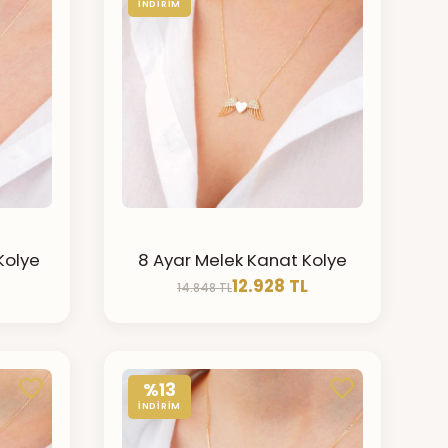
İNDİRİM
Kolye
8 Ayar Melek Kanat Kolye
12.928 TL
14.848 TL
%13
İNDİRİM