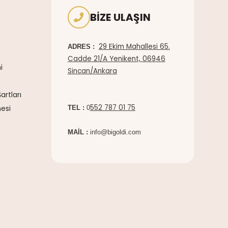
BIZE ULAŞIN
29 Ekim Mahallesi 65.
ADRES :
Cadde 21/A Yenikent, 06946
i
Sincan/Ankara
artları
552 787 01 75
esi
TEL :
0
MAİL :
info@bigoldi.com