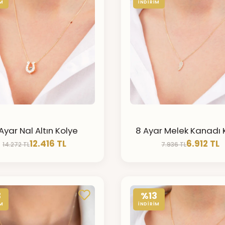
İM
İNDİRİM
Ayar Nal Altın Kolye
8 Ayar Melek Kanadı 
12.416 TL
6.912 TL
14.272 TL
7.936 TL
3
%13
İM
İNDİRİM