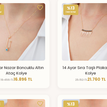
3
%13
İM
İNDİRİM
ar Nazar Boncuklu Altın
14 Ayar Sıra Taşlı Plakal
Ataç Kolye
Kolye
16.896 TL
21.760 TL
19.456 TL
25.152 TL
3
%13