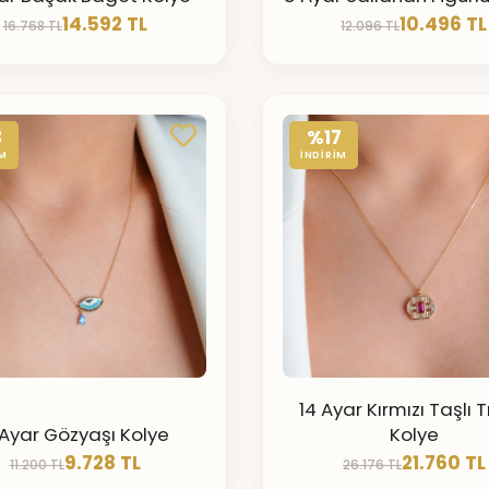
14.592 TL
10.496 TL
16.768 TL
12.096 TL
3
%17
İM
İNDİRİM
14 Ayar Kırmızı Taşlı 
Ayar Gözyaşı Kolye
Kolye
9.728 TL
21.760 TL
11.200 TL
26.176 TL