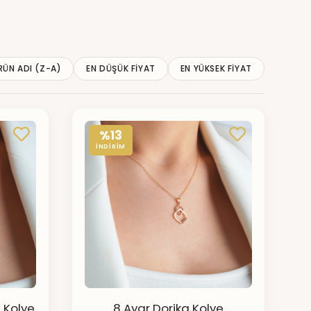
RÜN ADI (Z-A)
EN DÜŞÜK FIYAT
EN YÜKSEK FIYAT
%13
İNDİRİM
ü Kolye
8 Ayar Dorika Kolye