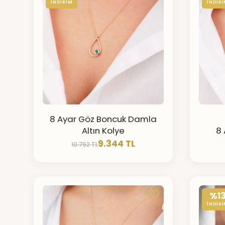
İNDİRİM
İNDİR
8 Ayar Göz Boncuk Damla
Altın Kolye
8 
9.344 TL
10.752 TL
%1
İNDİR