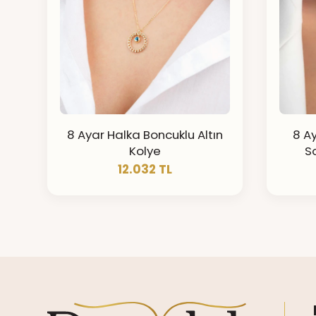
8 Ayar Halka Boncuklu Altın
8 Ay
Kolye
S
12.032 TL