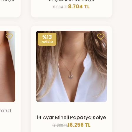
8.704 TL
9.984 TL
%13
İNDİRİM
Trend
14 Ayar Mineli Papatya Kolye
16.256 TL
18.688 TL