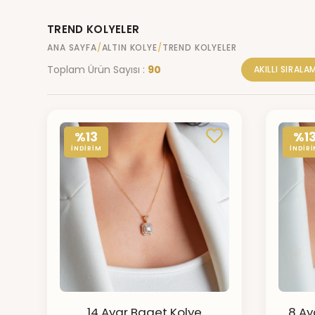
TREND KOLYELER
ANA SAYFA
ALTIN KOLYE
TREND KOLYELER
Toplam Ürün Sayısı :
90
AKILLI SIRALA
%13
%1
İNDİRİM
İNDİR
14 Ayar Baget Kolye
8 Ay