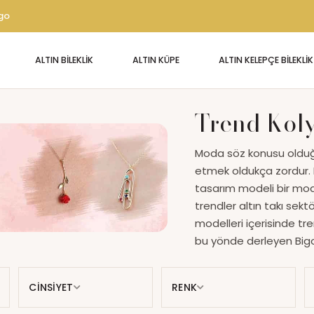
rgo
ALTIN BİLEKLİK
ALTIN KÜPE
ALTIN KELEPÇE BİLEKLİK
Trend Koly
Moda söz konusu olduğu
etmek oldukça zordur. D
tasarım modeli bir moda
trendler altın takı sektö
modelleri içerisinde tren
bu yönde derleyen Bigold
kategorimize göz atmanı
CİNSİYET
RENK