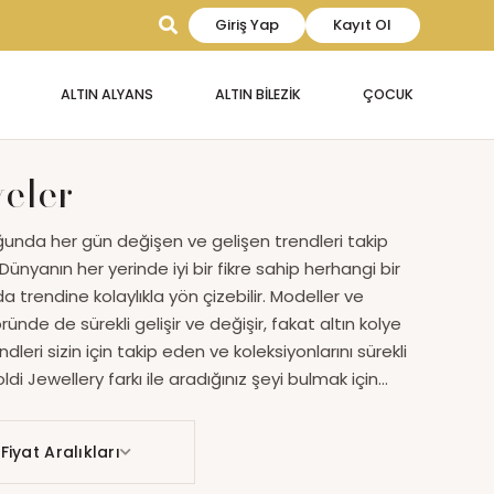
Giriş Yap
Kayıt Ol
ALTIN ALYANS
ALTIN BİLEZİK
ÇOCUK
eler
nda her gün değişen ve gelişen trendleri takip
ünyanın her yerinde iyi bir fikre sahip herhangi bir
 trendine kolaylıkla yön çizebilir. Modeller ve
ründe de sürekli gelişir ve değişir, fakat altın kolye
dleri sizin için takip eden ve koleksiyonlarını sürekli
i Jewellery farkı ile aradığınız şeyi bulmak için
z yeterli. Altın kolyede Trend Bigoldi'den sorulur.
Fiyat Aralıkları