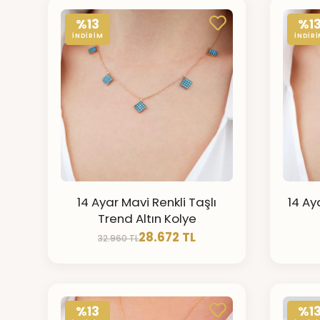
%13
%1
İNDİRİM
İNDİR
14 Ayar Mavi Renkli Taşlı
14 Ay
Trend Altın Kolye
28.672 TL
32.960 TL
%13
%1