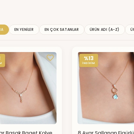
MA
EN YENILER
EN ÇOK SATANLAR
ÜRÜN ADI (A-Z)
Ü
3
%13
İM
İNDİRİM
ar Başak Baget Kolye
8 Ayar Sallanan Figürl