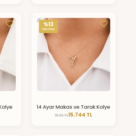
%13
İNDİRİM
 Kolye
14 Ayar Makas ve Tarak Kolye
15.744 TL
18.112 TL