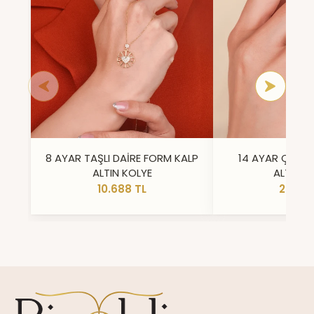
8 AYAR TAŞLI DAİRE FORM KALP
14 AYAR ÇİFT 
ALTIN KOLYE
ALTIN Y
10.688 TL
23.296