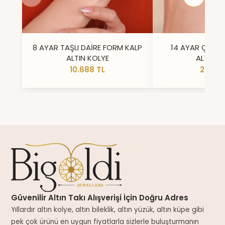
8 AYAR TAŞLI DAİRE FORM KALP
14 AYAR ÇİFT 
ALTIN KOLYE
ALTIN Y
10.688 TL
23.296
Güvenilir Altın Takı Alışverişi İçin Doğru Adres
Yıllardır altın kolye, altın bileklik, altın yüzük, altın küpe gibi
pek çok ürünü en uygun fiyatlarla sizlerle buluşturmanın