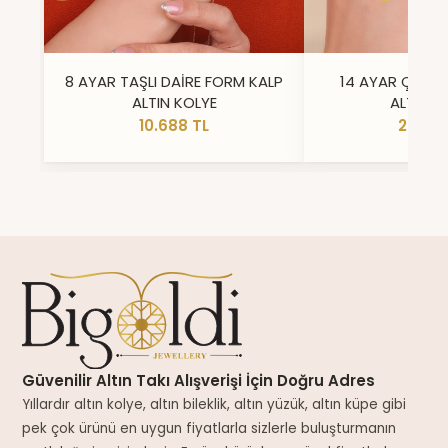
8 AYAR TAŞLI DAİRE FORM KALP
14 AYAR ÇİFT 
ALTIN KOLYE
ALTIN Y
10.688 TL
23.296
Güvenilir Altın Takı Alışverişi İçin Doğru Adres
Yıllardır altın kolye, altın bileklik, altın yüzük, altın küpe gibi
pek çok ürünü en uygun fiyatlarla sizlerle buluşturmanın