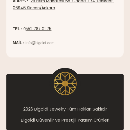
29 Ekim Mahallesi 65. Cadde 21/A Yenikent,
ADRES :
06946 Sincan/Ankara
552 787 01 75
TEL :
0
MAİL :
info@bigoldi.com
2026 Bigoldi Jewelry Tüm Hakları Saklıdır
Bigoldi Güvenilir ve Prestijli Yatırım Ürünleri