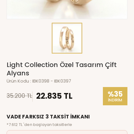
Light Collection Özel Tasarım Çift
Alyans
Ürün Kodu :
IBK0398 - IBK0397
%35
22.835 TL
35.200 TL
İNDİRİM
VADE FARKSIZ 3 TAKSİT İMKANI
*7.612 TL 'den başlayan taksitlerle