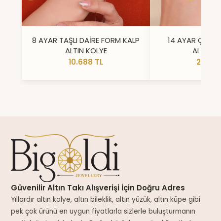
8 AYAR TAŞLI DAİRE FORM KALP
14 AYAR ÇİFT 
ALTIN KOLYE
ALTIN Y
10.688 TL
23.296
Güvenilir Altın Takı Alışverişi İçin Doğru Adres
Yıllardır altın kolye, altın bileklik, altın yüzük, altın küpe gibi
pek çok ürünü en uygun fiyatlarla sizlerle buluşturmanın