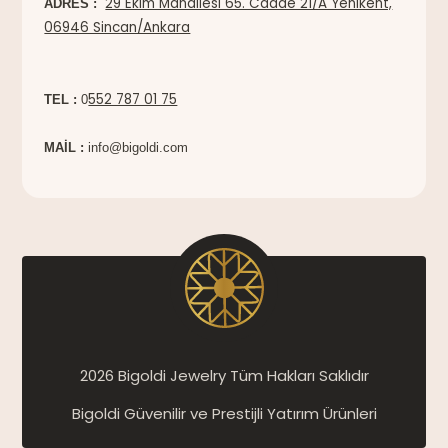
29 Ekim Mahallesi 65. Cadde 21/A Yenikent,
ADRES :
06946 Sincan/Ankara
552 787 01 75
TEL :
0
MAİL :
info@bigoldi.com
2026 Bigoldi Jewelry Tüm Hakları Saklıdır
Bigoldi Güvenilir ve Prestijli Yatırım Ürünleri