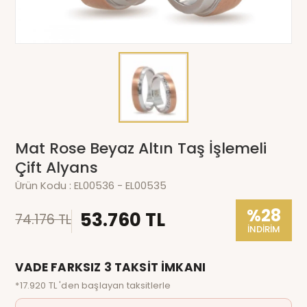
Mat Rose Beyaz Altın Taş İşlemeli
Çift Alyans
Ürün Kodu :
EL00536 - EL00535
%28
53.760 TL
74.176 TL
İNDİRİM
VADE FARKSIZ 3 TAKSİT İMKANI
*17.920 TL 'den başlayan taksitlerle