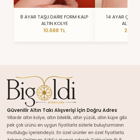
8 AYAR TAŞLI DAİRE FORM KALP
14 AYAR ÇİFT 
ALTIN KOLYE
ALTIN Y
10.688 TL
23.296
Güvenilir Altın Takı Alışverişi İçin Doğru Adres
Yıllardır altın kolye, altın bileklik, altın yüzük, altın küpe gibi
pek çok ürünü en uygun fiyatlarla sizlerle buluşturmanın
mutluluğu içerisindeyiz. En özel ürünler en özel fiyatlarla.