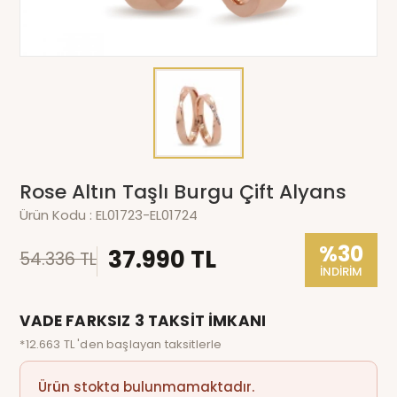
Rose Altın Taşlı Burgu Çift Alyans
Ürün Kodu :
EL01723-EL01724
%30
37.990 TL
54.336 TL
İNDİRİM
VADE FARKSIZ 3 TAKSİT İMKANI
*12.663 TL 'den başlayan taksitlerle
Ürün stokta bulunmamaktadır.