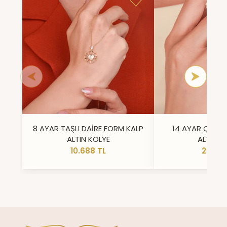
8 AYAR TAŞLI DAİRE FORM KALP
14 AYAR ÇİFT 
ALTIN KOLYE
ALTIN Y
10.688 TL
23.296