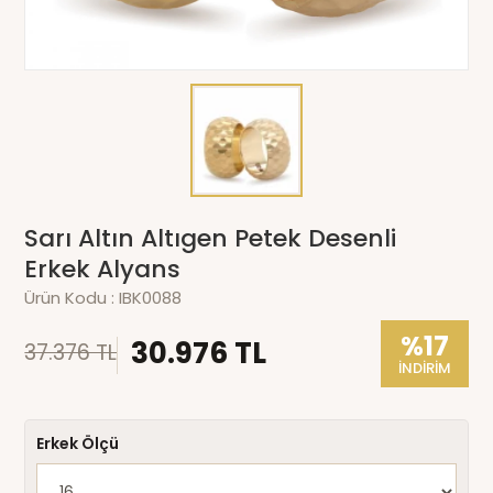
Sarı Altın Altıgen Petek Desenli
Erkek Alyans
Ürün Kodu :
IBK0088
%17
30.976 TL
37.376 TL
İNDİRİM
Erkek Ölçü