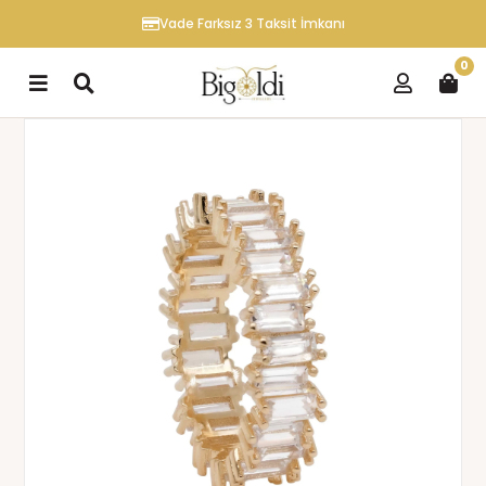
Vade Farksız 3 Taksit İmkanı
0