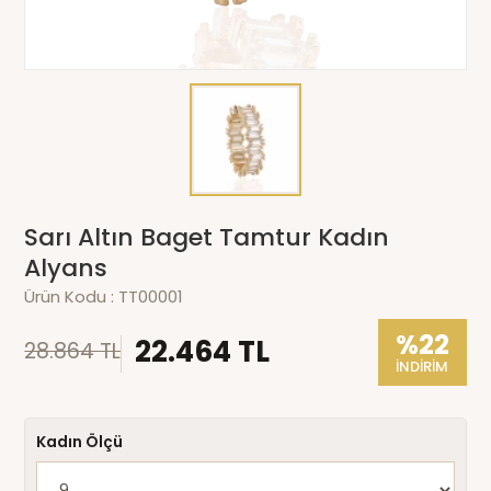
Sarı Altın Baget Tamtur Kadın
Alyans
Ürün Kodu :
TT00001
%22
22.464 TL
28.864 TL
İNDİRİM
Kadın Ölçü