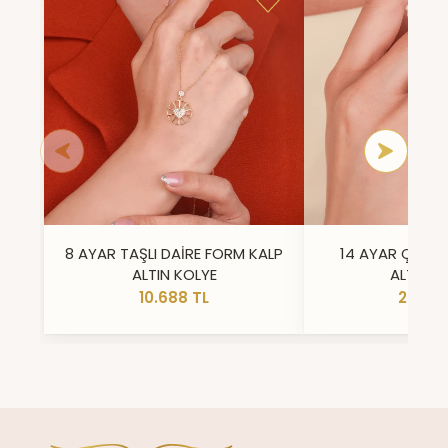
8 AYAR TAŞLI DAİRE FORM KALP
14 AYAR ÇİFT 
ALTIN KOLYE
ALTIN Y
10.688 TL
23.296