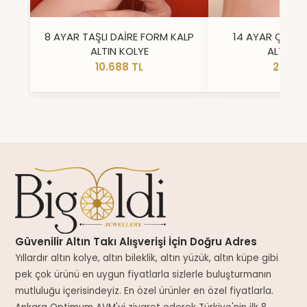
8 AYAR TAŞLI DAİRE FORM KALP
14 AYAR ÇİFT 
ALTIN KOLYE
ALTIN Y
10.688 TL
23.296
Güvenilir Altın Takı Alışverişi İçin Doğru Adres
Yıllardır altın kolye, altın bileklik, altın yüzük, altın küpe gibi
pek çok ürünü en uygun fiyatlarla sizlerle buluşturmanın
mutluluğu içerisindeyiz. En özel ürünler en özel fiyatlarla.