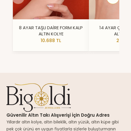
8 AYAR TAŞLI DAİRE FORM KALP
14 AYAR ÇİFT 
ALTIN KOLYE
ALTIN Y
10.688 TL
23.296
Güvenilir Altın Takı Alışverişi İçin Doğru Adres
Yıllardır altın kolye, altın bileklik, altın yüzük, altın küpe gibi
pek çok ürünü en uygun fiyatlarla sizlerle buluşturmanın