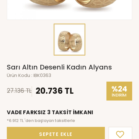
Sarı Altın Desenli Kadın Alyans
Ürün Kodu :
IBK0363
%24
20.736 TL
27.136 TL
İNDİRİM
VADE FARKSIZ 3 TAKSİT İMKANI
*6.912 TL 'den başlayan taksitlerle
SEPETE EKLE