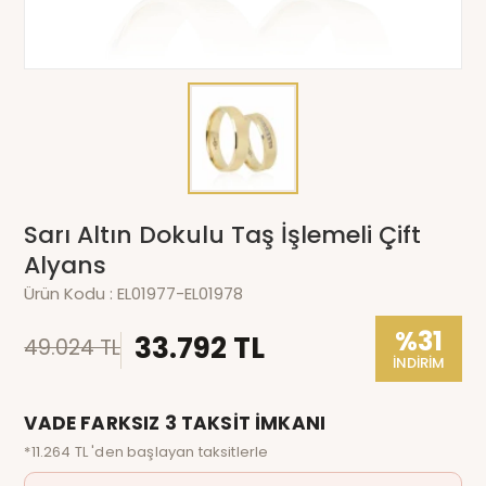
Sarı Altın Dokulu Taş İşlemeli Çift
Alyans
Ürün Kodu :
EL01977-EL01978
%31
33.792 TL
49.024 TL
İNDİRİM
VADE FARKSIZ 3 TAKSİT İMKANI
*11.264 TL 'den başlayan taksitlerle