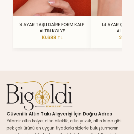
8 AYAR TAŞLI DAİRE FORM KALP
14 AYAR ÇİFT 
ALTIN KOLYE
ALTIN Y
10.688 TL
23.296
Güvenilir Altın Takı Alışverişi İçin Doğru Adres
Yıllardır altın kolye, altın bileklik, altın yüzük, altın küpe gibi
pek çok ürünü en uygun fiyatlarla sizlerle buluşturmanın