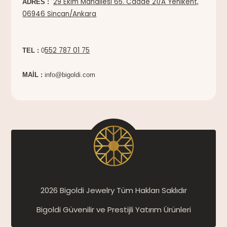
29 Ekim Mahallesi 65. Cadde 21/A Yenikent,
ADRES :
06946 Sincan/Ankara
552 787 01 75
TEL :
0
MAİL :
info@bigoldi.com
2026 Bigoldi Jewelry Tüm Hakları Saklıdır
Bigoldi Güvenilir ve Prestijli Yatırım Ürünleri