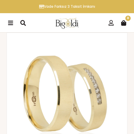
Vade Farksız 3 Taksit İmkanı
0