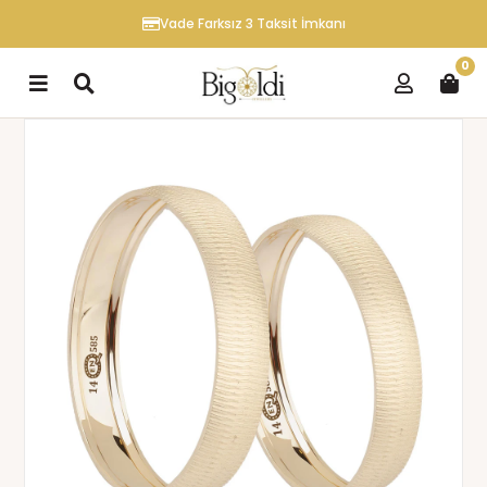
Vade Farksız 3 Taksit İmkanı
0