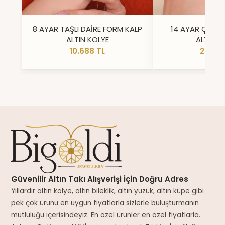
8 AYAR TAŞLI DAİRE FORM KALP
14 AYAR ÇİFT 
ALTIN KOLYE
ALTIN Y
10.688 TL
23.296
Güvenilir Altın Takı Alışverişi İçin Doğru Adres
Yıllardır altın kolye, altın bileklik, altın yüzük, altın küpe gibi
pek çok ürünü en uygun fiyatlarla sizlerle buluşturmanın
mutluluğu içerisindeyiz. En özel ürünler en özel fiyatlarla.