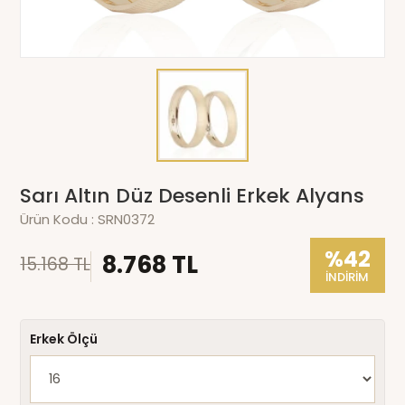
Sarı Altın Düz Desenli Erkek Alyans
Ürün Kodu :
SRN0372
%42
8.768 TL
15.168 TL
İNDİRİM
Erkek Ölçü