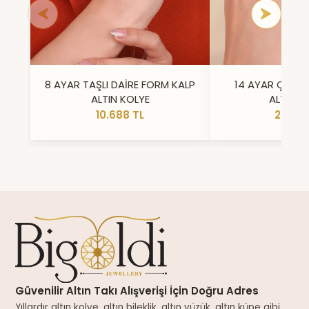
8 AYAR TAŞLI DAİRE FORM KALP
14 AYAR ÇİFT 
ALTIN KOLYE
ALTIN Y
10.688 TL
23.296
Güvenilir Altın Takı Alışverişi İçin Doğru Adres
Yıllardır altın kolye, altın bileklik, altın yüzük, altın küpe gibi