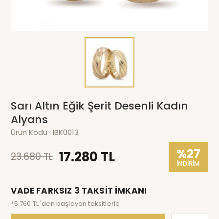
Sarı Altın Eğik Şerit Desenli Kadın
Alyans
Ürün Kodu :
IBK0013
%27
17.280 TL
23.680 TL
İNDİRİM
VADE FARKSIZ 3 TAKSİT İMKANI
*5.760 TL 'den başlayan taksitlerle