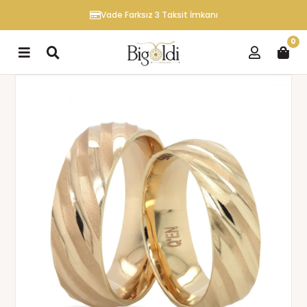
Vade Farksız 3 Taksit İmkanı
0