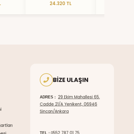
L
24.320 TL
20.73
BIZE ULAŞIN
29 Ekim Mahallesi 65.
ADRES :
Cadde 21/A Yenikent, 06946
i
Sincan/Ankara
artları
552 787 01 75
esi
TEL :
0