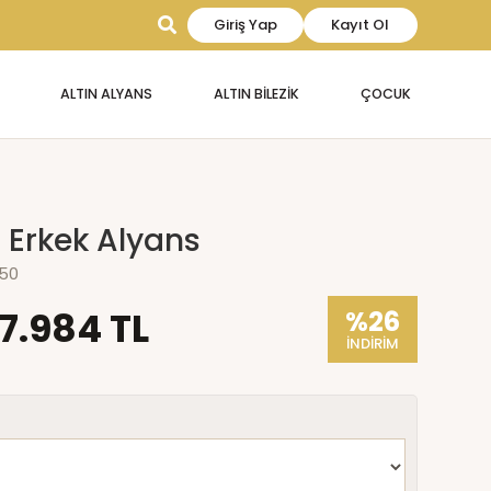
Giriş Yap
Kayıt Ol
ALTIN ALYANS
ALTIN BİLEZİK
ÇOCUK
n Erkek Alyans
950
17.984 TL
%26
İNDİRİM