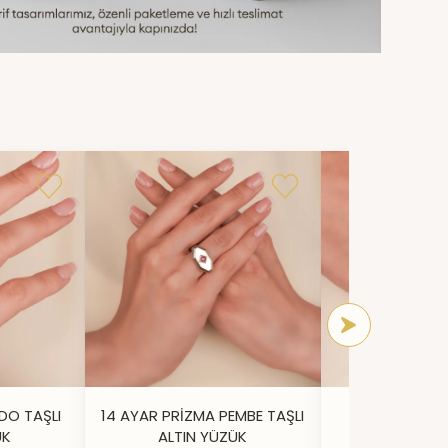
DO TAŞLI
14 AYAR PRİZMA PEMBE TAŞLI
14 AYAR IŞILT
ÜK
ALTIN YÜZÜK
YÜZ