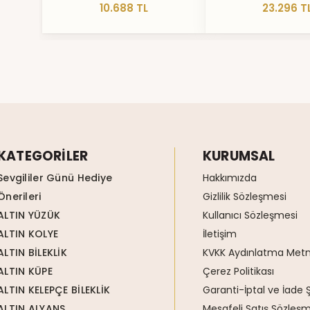
10.688 TL
23.296 T
KATEGORİLER
KURUMSAL
Sevgililer Günü Hediye
Hakkımızda
Önerileri
Gizlilik Sözleşmesi
ALTIN YÜZÜK
Kullanıcı Sözleşmesi
ALTIN KOLYE
İletişim
ALTIN BİLEKLİK
KVKK Aydınlatma Metn
ALTIN KÜPE
Çerez Politikası
ALTIN KELEPÇE BİLEKLİK
Garanti-İptal ve İade Ş
ALTIN ALYANS
Mesafeli Satış Sözleşm