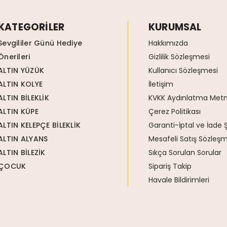
KATEGORİLER
KURUMSAL
Sevgililer Günü Hediye
Hakkımızda
Önerileri
Gizlilik Sözleşmesi
ALTIN YÜZÜK
Kullanıcı Sözleşmesi
ALTIN KOLYE
İletişim
ALTIN BİLEKLİK
KVKK Aydınlatma Metn
ALTIN KÜPE
Çerez Politikası
ALTIN KELEPÇE BİLEKLİK
Garanti-İptal ve İade Ş
ALTIN ALYANS
Mesafeli Satış Sözleşm
ALTIN BİLEZİK
Sıkça Sorulan Sorular
ÇOCUK
Sipariş Takip
Havale Bildirimleri