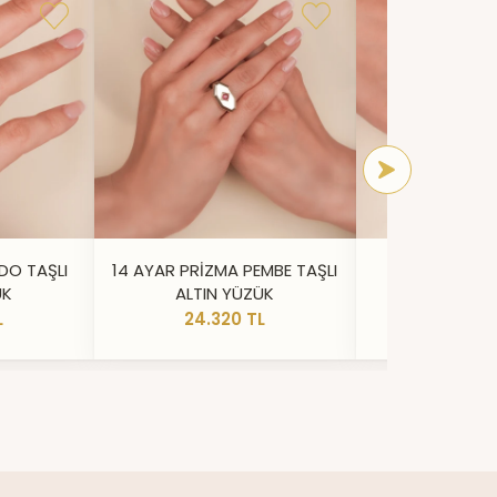
DO TAŞLI
14 AYAR PRİZMA PEMBE TAŞLI
14 AYAR IŞILT
ÜK
ALTIN YÜZÜK
YÜZ
L
24.320 TL
20.73