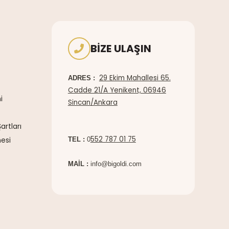
BIZE ULAŞIN
29 Ekim Mahallesi 65.
ADRES :
Cadde 21/A Yenikent, 06946
i
Sincan/Ankara
artları
552 787 01 75
esi
TEL :
0
MAİL :
info@bigoldi.com