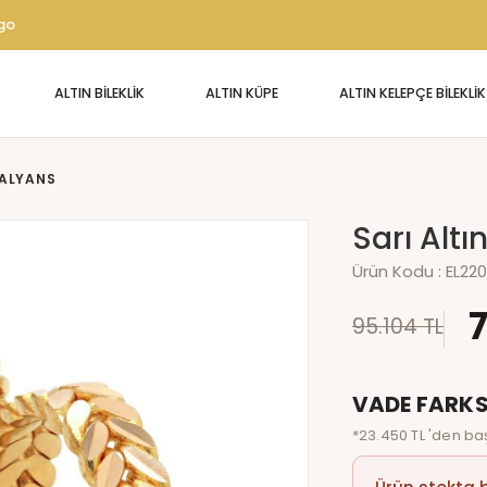
rgo
ALTIN BİLEKLİK
ALTIN KÜPE
ALTIN KELEPÇE BİLEKLİK
 ALYANS
Sarı Altı
Ürün Kodu :
EL22
95.104 TL
VADE FARKS
*23.450 TL 'den baş