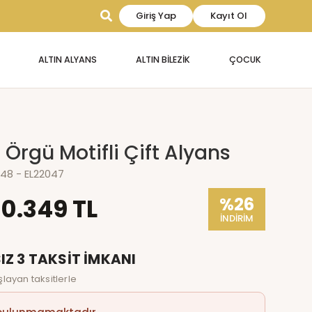
Giriş Yap
Kayıt Ol
ALTIN ALYANS
ALTIN BİLEZİK
ÇOCUK
n Örgü Motifli Çift Alyans
048 - EL22047
70.349 TL
%26
İNDİRİM
IZ 3 TAKSİT İMKANI
layan taksitlerle