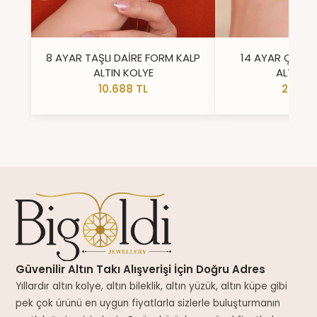
8 AYAR TAŞLI DAİRE FORM KALP
14 AYAR ÇİFT 
ALTIN KOLYE
ALTIN Y
10.688 TL
23.296
Güvenilir Altın Takı Alışverişi İçin Doğru Adres
Yıllardır altın kolye, altın bileklik, altın yüzük, altın küpe gibi
pek çok ürünü en uygun fiyatlarla sizlerle buluşturmanın