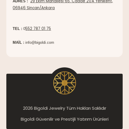
29 Ekim Mahallesi 65. Cadde 21/A Yenikent,
ADRES :
06946 Sincan/Ankara
552 787 01 75
TEL :
0
MAİL :
info@bigoldi.com
2026 Bigoldi Jewelry Tüm Hakları Saklıdır
Bigoldi Güvenilir ve Prestijli Yatırım Ürünleri