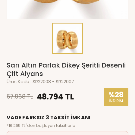
Sarı Altın Parlak Dikey Şeritli Desenli
Çift Alyans
Ürün Kodu :
SR22008 - SR22007
%28
48.794 TL
67.968 TL
İNDİRİM
VADE FARKSIZ 3 TAKSİT İMKANI
*16.265 TL 'den başlayan taksitlerle