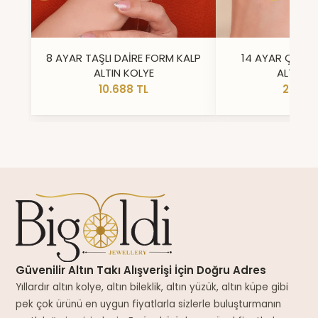
8 AYAR TAŞLI DAİRE FORM KALP
14 AYAR ÇİFT 
ALTIN KOLYE
ALTIN Y
10.688 TL
23.296
Güvenilir Altın Takı Alışverişi İçin Doğru Adres
Yıllardır altın kolye, altın bileklik, altın yüzük, altın küpe gibi
pek çok ürünü en uygun fiyatlarla sizlerle buluşturmanın