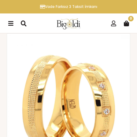
Vade Farksız 3 Taksit İmkanı
0