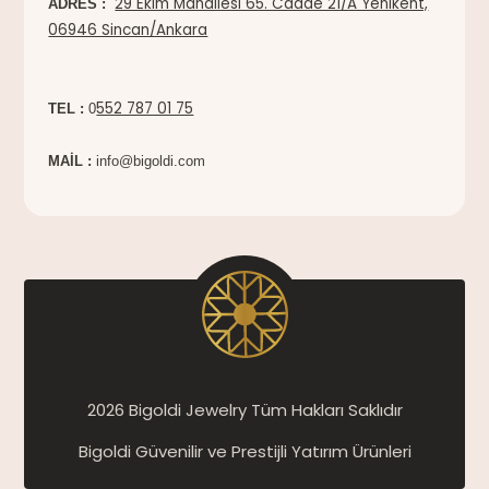
29 Ekim Mahallesi 65. Cadde 21/A Yenikent,
ADRES :
06946 Sincan/Ankara
552 787 01 75
TEL :
0
MAİL :
info@bigoldi.com
2026 Bigoldi Jewelry Tüm Hakları Saklıdır
Bigoldi Güvenilir ve Prestijli Yatırım Ürünleri