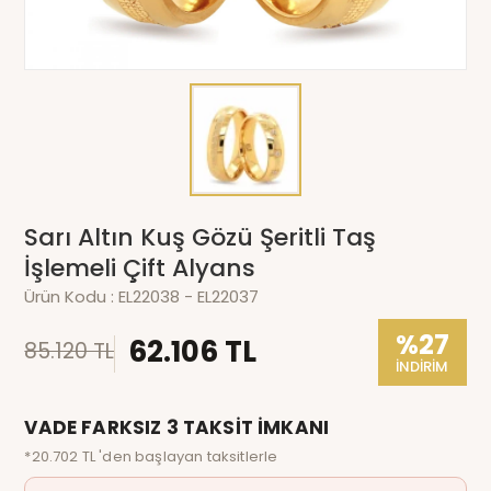
Sarı Altın Kuş Gözü Şeritli Taş
İşlemeli Çift Alyans
Ürün Kodu :
EL22038 - EL22037
%27
62.106 TL
85.120 TL
İNDİRİM
VADE FARKSIZ 3 TAKSİT İMKANI
*20.702 TL 'den başlayan taksitlerle