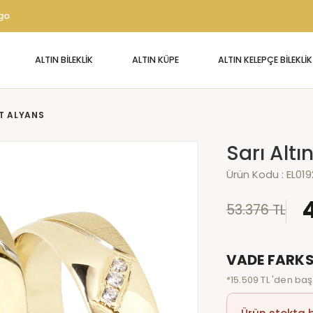
rgo
ALTIN BİLEKLİK
ALTIN KÜPE
ALTIN KELEPÇE BİLEKLİK
FT ALYANS
Sarı Altı
Ürün Kodu :
EL01
53.376 TL
VADE FARKS
*15.509 TL 'den baş