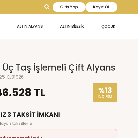
Giriş Yap
Kayıt Ol
ALTIN ALYANS
ALTIN BİLEZİK
ÇOCUK
n Üç Taş İşlemeli Çift Alyans
925-EL01926
46.528 TL
%13
İNDİRİM
IZ 3 TAKSİT İMKANI
layan taksitlerle