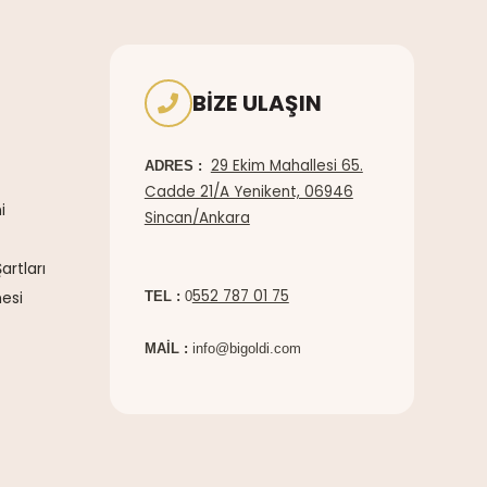
BIZE ULAŞIN
29 Ekim Mahallesi 65.
ADRES :
Cadde 21/A Yenikent, 06946
i
Sincan/Ankara
artları
552 787 01 75
esi
TEL :
0
MAİL :
info@bigoldi.com