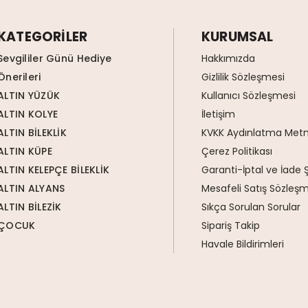
KATEGORİLER
KURUMSAL
Sevgililer Günü Hediye
Hakkımızda
Önerileri
Gizlilik Sözleşmesi
ALTIN YÜZÜK
Kullanıcı Sözleşmesi
ALTIN KOLYE
İletişim
ALTIN BİLEKLİK
KVKK Aydınlatma Metn
ALTIN KÜPE
Çerez Politikası
ALTIN KELEPÇE BİLEKLİK
Garanti-İptal ve İade Ş
ALTIN ALYANS
Mesafeli Satış Sözleşm
ALTIN BİLEZİK
Sıkça Sorulan Sorular
ÇOCUK
Sipariş Takip
Havale Bildirimleri