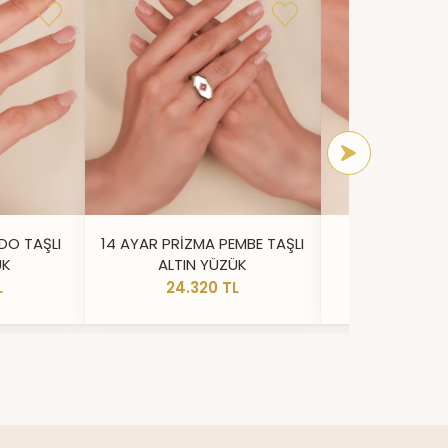
DO TAŞLI
14 AYAR PRİZMA PEMBE TAŞLI
14 AYAR IŞILT
ÜK
ALTIN YÜZÜK
YÜZ
L
24.320 TL
20.73