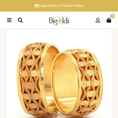
Vade Farksız 3 Taksit İmkanı
0