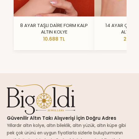
8 AYAR TAŞLI DAİRE FORM KALP
14 AYAR ÇİFT 
ALTIN KOLYE
ALTIN Y
10.688 TL
23.296
Güvenilir Altın Takı Alışverişi İçin Doğru Adres
Yıllardır altın kolye, altın bileklik, altın yüzük, altın küpe gibi
pek çok ürünü en uygun fiyatlarla sizlerle buluşturmanın