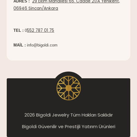
29 Ekim Mahallesi 65. Cadde 21/A Yenikent,
ADRES :
06946 Sincan/Ankara
552 787 01 75
TEL :
0
MAİL :
info@bigoldi.com
2026 Bigoldi Jewelry Tüm Hakları Saklıdır
Bigoldi Güvenilir ve Prestijli Yatırım Ürünleri