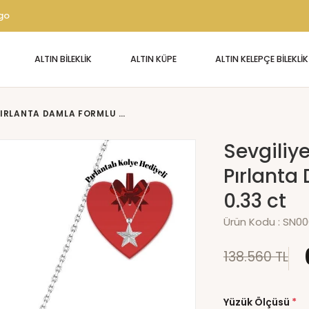
rgo
ALTIN BİLEKLİK
ALTIN KÜPE
ALTIN KELEPÇE BİLEKLİK
SEVGILIYE ÖZEL PRINCESS SERIES PIRLANTA DAMLA FORMLU FANTEZI KOLYE 0.33 CT
Sevgiliye
Pırlanta
0.33 ct
Ürün Kodu :
SN00
138.560 TL
Yüzük Ölçüsü
*