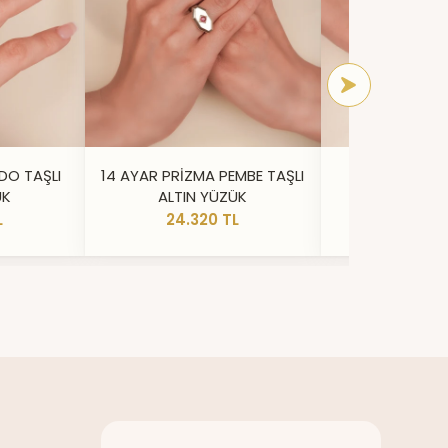
DO TAŞLI
14 AYAR PRİZMA PEMBE TAŞLI
14 AYAR IŞILT
ÜK
ALTIN YÜZÜK
YÜZ
L
24.320 TL
20.73