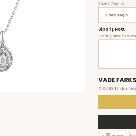
Yüzük Ölçüsü
Sipariş Notu
Siparişinize özel me
VADE FARKS
*23.093 TL 'den baş