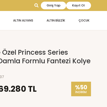
Giriş Yap
Kayıt Ol
ALTIN ALYANS
ALTIN BİLEZİK
ÇOCUK
 Özel Princess Series
 Damla Formlu Fantezi Kolye
07
69.280 TL
%50
İNDİRİM