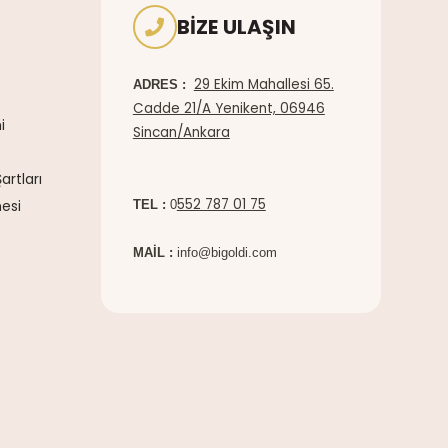
BIZE ULAŞIN
29 Ekim Mahallesi 65.
ADRES :
Cadde 21/A Yenikent, 06946
i
Sincan/Ankara
artları
552 787 01 75
esi
TEL :
0
MAİL :
info@bigoldi.com