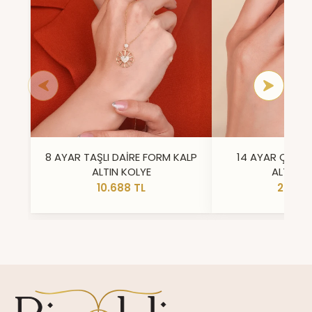
8 AYAR TAŞLI DAİRE FORM KALP
14 AYAR ÇİFT 
ALTIN KOLYE
ALTIN Y
10.688 TL
23.296