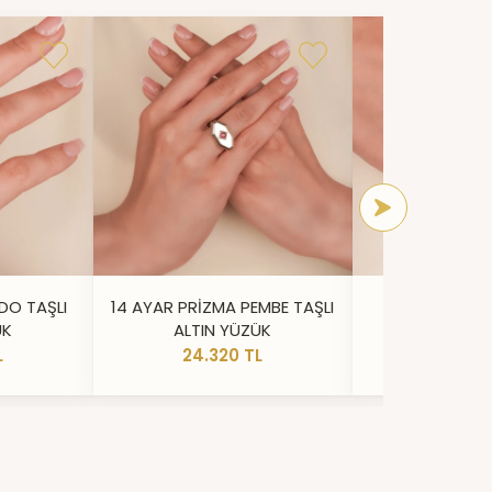
DO TAŞLI
14 AYAR PRİZMA PEMBE TAŞLI
14 AYAR IŞILT
ÜK
ALTIN YÜZÜK
YÜZ
L
24.320 TL
20.73