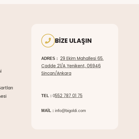
BIZE ULAŞIN
29 Ekim Mahallesi 65.
ADRES :
Cadde 21/A Yenikent, 06946
i
Sincan/Ankara
artları
552 787 01 75
esi
TEL :
0
MAİL :
info@bigoldi.com