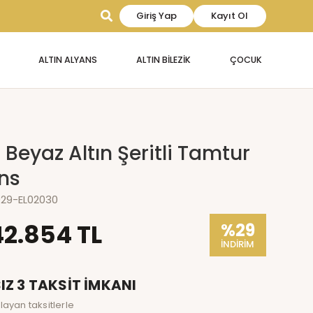
Giriş Yap
Kayıt Ol
ALTIN ALYANS
ALTIN BİLEZİK
ÇOCUK
 Beyaz Altın Şeritli Tamtur
ans
029-EL02030
42.854 TL
%29
İNDİRİM
IZ 3 TAKSİT İMKANI
layan taksitlerle