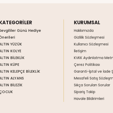
KATEGORİLER
KURUMSAL
Sevgililer Günü Hediye
Hakkımızda
Önerileri
Gizlilik Sözleşmesi
ALTIN YÜZÜK
Kullanıcı Sözleşmesi
ALTIN KOLYE
İletişim
ALTIN BİLEKLİK
KVKK Aydınlatma Metn
ALTIN KÜPE
Çerez Politikası
ALTIN KELEPÇE BİLEKLİK
Garanti-İptal ve İade Ş
ALTIN ALYANS
Mesafeli Satış Sözleşm
ALTIN BİLEZİK
Sıkça Sorulan Sorular
ÇOCUK
Sipariş Takip
Havale Bildirimleri