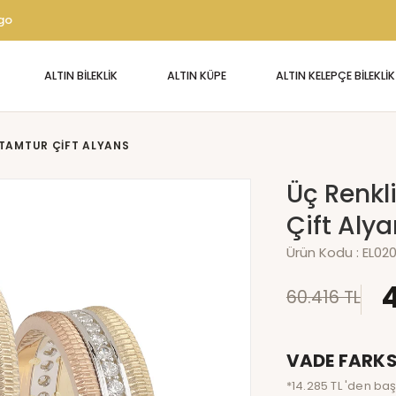
rgo
ALTIN BİLEKLİK
ALTIN KÜPE
ALTIN KELEPÇE BİLEKLİK
I TAMTUR ÇIFT ALYANS
Üç Renkli
Çift Aly
Ürün Kodu :
EL02
60.416 TL
VADE FARKS
*14.285 TL 'den baş