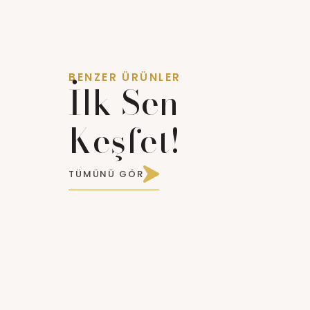
BENZER ÜRÜNLER
İlk Sen
Keşfet!
TÜMÜNÜ GÖR