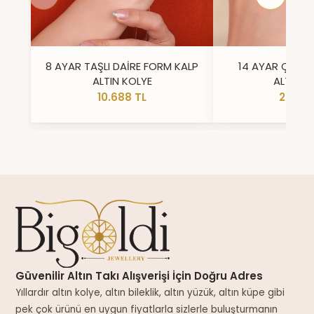
8 AYAR TAŞLI DAİRE FORM KALP
14 AYAR ÇİFT 
ALTIN KOLYE
ALTIN Y
10.688 TL
23.296
Güvenilir Altın Takı Alışverişi İçin Doğru Adres
Yıllardır altın kolye, altın bileklik, altın yüzük, altın küpe gibi
pek çok ürünü en uygun fiyatlarla sizlerle buluşturmanın