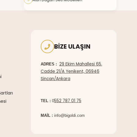
BIZE ULAŞIN
29 Ekim Mahallesi 65.
ADRES :
Cadde 21/A Yenikent, 06946
i
Sincan/Ankara
artları
552 787 01 75
esi
TEL :
0
MAİL :
info@bigoldi.com