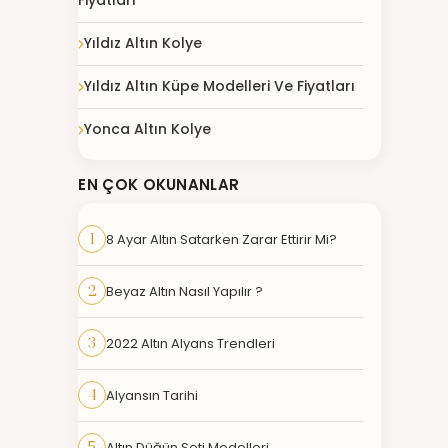
Fiyatları
Yıldız Altın Kolye
Yıldız Altın Küpe Modelleri Ve Fiyatları
Yonca Altın Kolye
EN ÇOK OKUNANLAR
1
8 Ayar Altın Satarken Zarar Ettirir Mi?
2
Beyaz Altın Nasıl Yapılır ?
3
2022 Altın Alyans Trendleri
4
Alyansın Tarihi
5
Altın Düğün Seti Modelleri