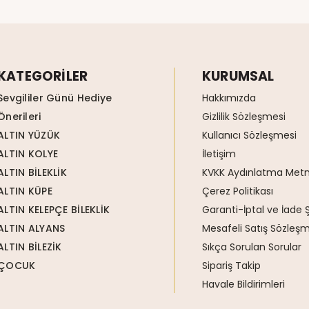
KATEGORİLER
KURUMSAL
Sevgililer Günü Hediye
Hakkımızda
Önerileri
Gizlilik Sözleşmesi
ALTIN YÜZÜK
Kullanıcı Sözleşmesi
ALTIN KOLYE
İletişim
ALTIN BİLEKLİK
KVKK Aydınlatma Metn
ALTIN KÜPE
Çerez Politikası
ALTIN KELEPÇE BİLEKLİK
Garanti-İptal ve İade Ş
ALTIN ALYANS
Mesafeli Satış Sözleşm
ALTIN BİLEZİK
Sıkça Sorulan Sorular
ÇOCUK
Sipariş Takip
Havale Bildirimleri