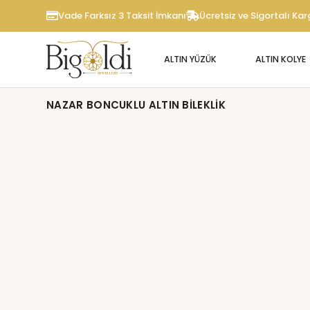
Vade Farksız 3 Taksit İmkanı
Ücretsiz ve Sigortalı Ka
ALTIN YÜZÜK
ALTIN KOLYE
NAZAR BONCUKLU ALTIN BILEKLIK